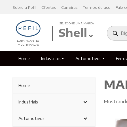
Sobre a Pefil
Clientes
Carreiras
Termos de uso
Fale 
SELECIONE UMA MARCA:
Pesquisa
Shell
produto
LUBRIFICANTES
MULTIMARCAS
Home
Industriais
Automotivos
Ferrov
MAN
Home
Mostrando
Industriais
Automotivos