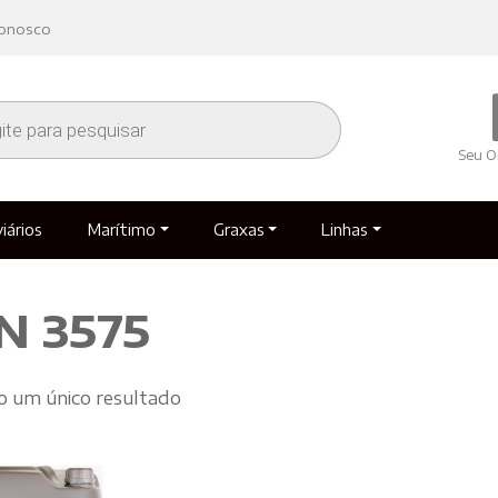
conosco
r
s
Seu O
iários
Marítimo
Graxas
Linhas
 3575
 um único resultado