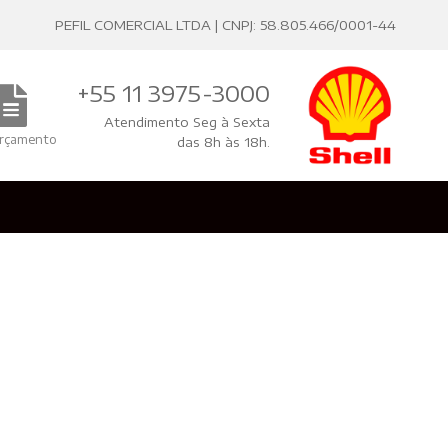
PEFIL COMERCIAL LTDA | CNPJ: 58.805.466/0001-44
+55 11 3975-3000
Atendimento Seg à Sexta
rçamento
das 8h às 18h.