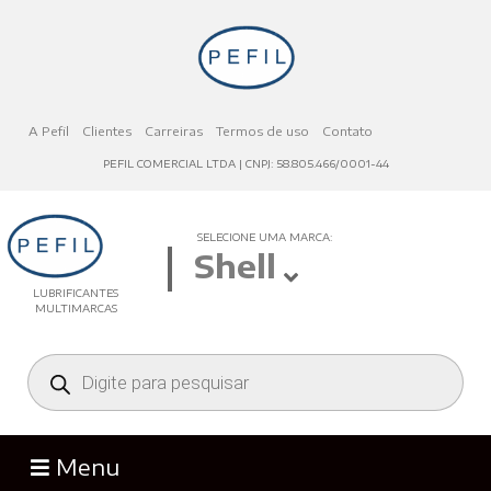
A Pefil
Clientes
Carreiras
Termos de uso
Contato
PEFIL COMERCIAL LTDA | CNPJ: 58.805.466/0001-44
SELECIONE UMA MARCA:
Shell
LUBRIFICANTES
MULTIMARCAS
Pesquisar
produtos
Menu