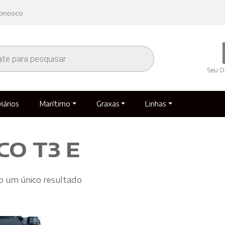
conosco
r
s
Seu O
iários
Marítimo
Graxas
Linhas
CO T3 E
 um único resultado