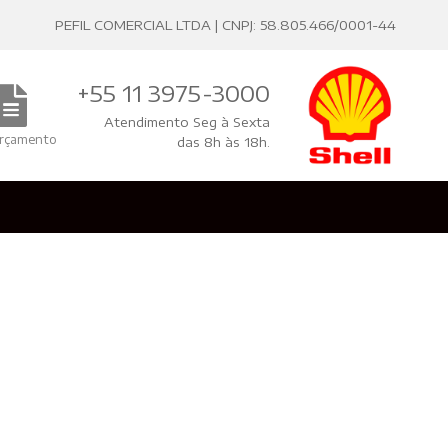
PEFIL COMERCIAL LTDA | CNPJ: 58.805.466/0001-44
+55 11 3975-3000
Atendimento Seg à Sexta
rçamento
das 8h às 18h.