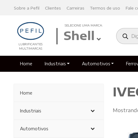
Sobre a Pefil
Clientes
Carreiras
Termos de uso
Fale 
SELECIONE UMA MARCA:
Pesquisa
Shell
produto
LUBRIFICANTES
MULTIMARCAS
Home
Industriais
Automotivos
Ferrov
IVE
Home
Mostrando
Industriais
Automotivos